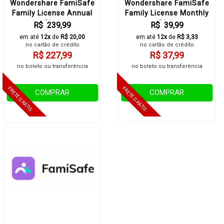
Wondershare FamiSafe
Wondershare FamiSafe
Family License Annual
Family License Monthly
Plan
Plan
R$ 239,99
R$ 39,99
em até
12x
de
R$ 20,00
em até
12x
de
R$ 3,33
no cartão de crédito
no cartão de crédito
R$ 227,99
R$ 37,99
no boleto ou transferência
no boleto ou transferência
COMPRAR
COMPRAR