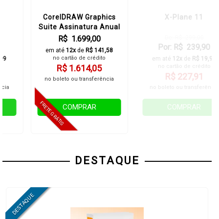
CorelDRAW Graphics
X-Plane 11
Suite Assinatura Anual
R$ 1.699,00
De: R$ 299,00
Por: R$ 239,90
em até
12x
de
R$ 141,58
no cartão de crédito
em até
12x
de
R$ 19,99
R$ 1.614,05
no cartão de crédito
R$ 227,91
no boleto ou transferência
no boleto ou transferência
COMPRAR
COMPRAR
DESTAQUE