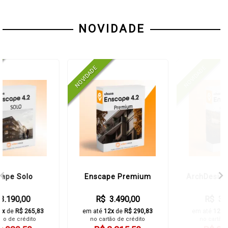
NOVIDADE
Enscape Premium
ArchDesign Collection
R$ 3.490,00
R$ 3.990,00
em até
12x
de
R$ 290,83
em até
12x
de
R$ 332,50
no cartão de crédito
no cartão de crédito