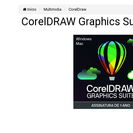
Início
Multimidia
CorelDraw
CorelDRAW Graphics Sui