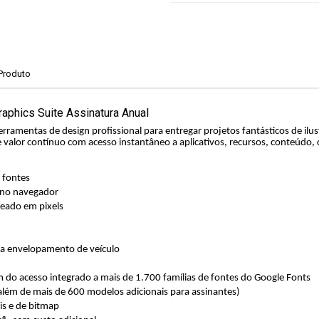
 Produto
aphics Suite Assinatura Anual
ramentas de design profissional para entregar projetos fantásticos de ilustr
 valor contínuo com acesso instantâneo a aplicativos, recursos, conteúdo, c
 fontes
l no navegador
seado em pixels
ara envelopamento de veículo
 do acesso integrado a mais de 1.700 famílias de fontes do Google Fonts
além de mais de 600 modelos adicionais para assinantes)
is e de bitmap