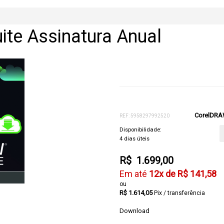
te Assinatura Anual
CorelDRA
REF: 5958297992520
Disponibilidade:
4 dias úteis
R$ 1.699,00
12x de R$ 141,58
R$ 1.614,05
Pix / transferência
Download